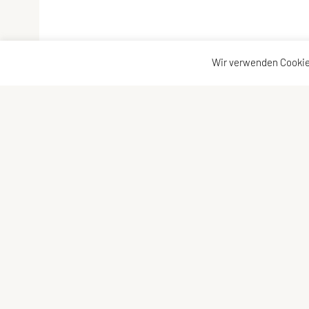
Wir verwenden Cookie
SPORTUNION Niederhollabrunn
Marktstrasse 14
2004 Niederfellabrunn
Tel: +43 670/ 658 54 08
E-Mail:
sportunion-niederhollabrunn@gmx.at
ZVR-Zahl: 934407901