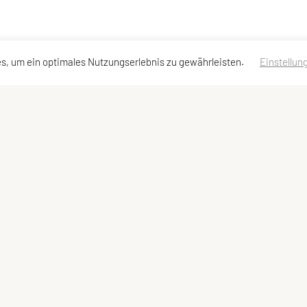
s, um ein optimales Nutzungserlebnis zu gewährleisten.
Einstellun
Kontaktadressen
Schnellzugriff
Meta
Kontakt
Team
Impressum
Vorstand
Sitemap
Downloads
Datenschutzerklärung