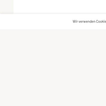
Wir verwenden Cookie
SPORTUNION Niederhollabrunn
Marktstrasse 14
2004 Niederfellabrunn
Tel: +43 670/ 658 54 08
E-Mail:
sportunion-niederhollabrunn@gmx.at
ZVR-Zahl: 934407901