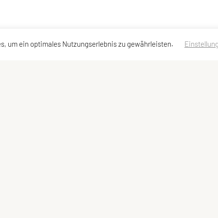
s, um ein optimales Nutzungserlebnis zu gewährleisten.
Einstellun
Kontaktadressen
Schnellzugriff
Meta
Kontakt
Team
Impressum
Vorstand
Sitemap
Downloads
Datenschutzerklärung