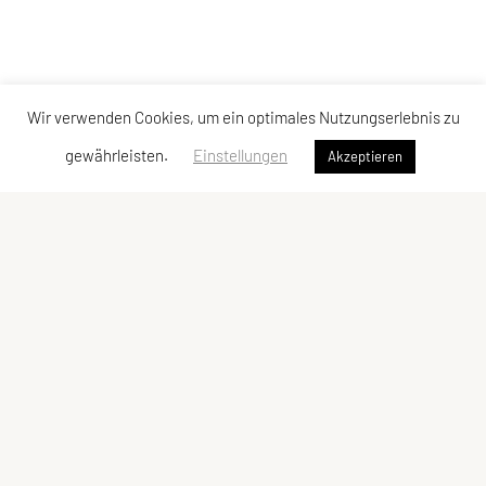
Wir verwenden Cookies, um ein optimales Nutzungserlebnis zu
gewährleisten.
Einstellungen
Akzeptieren
SPORTUNION Niederhollabrunn
Marktstrasse 14
2004 Niederfellabrunn
Tel: +43 670/ 658 54 08
E-Mail:
sportunion-niederhollabrunn@gmx.at