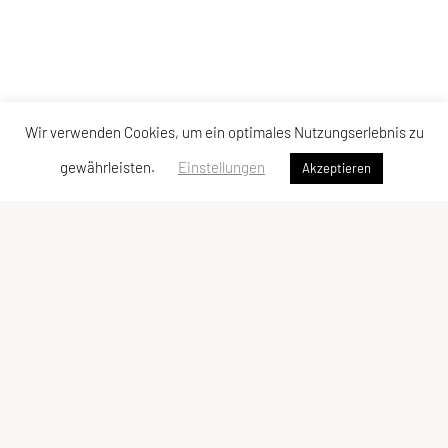
Wir verwenden Cookies, um ein optimales Nutzungserlebnis zu
gewährleisten.
Einstellungen
Akzeptieren
SPORTUNION Niederhollabrunn
Marktstrasse 14
2004 Niederfellabrunn
Tel: +43 670/ 658 54 08