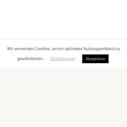
Wir verwenden Cookies, um ein optimales Nutzungserlebnis zu
gewährleisten.
Einstellungen
Akzeptieren
SPORTUNION Niederhollabrunn
Marktstrasse 14
2004 Niederfellabrunn